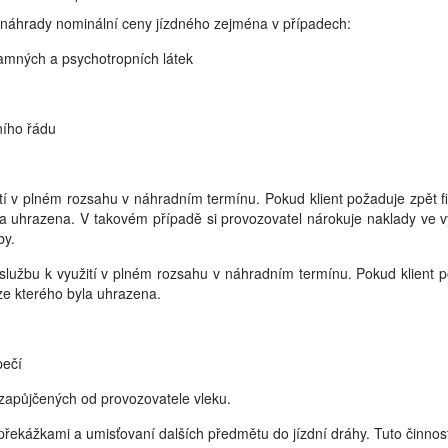
náhrady nominální ceny jízdného zejména v případech:
mamných a psychotropních látek
ního řádu
ití v plném rozsahu v náhradním termínu. Pokud klient požaduje zpět
a uhrazena. V takovém případě si provozovatel nárokuje naklady ve v
by.
službu k využití v plném rozsahu v náhradním termínu. Pokud klient 
ze kterého byla uhrazena.
pečí
 zapůjčených od provozovatele vleku.
řekážkami a umisťovaní dalších předmětu do jízdní dráhy. Tuto činnost