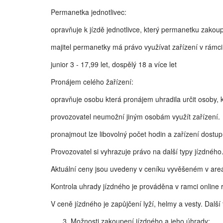
Permanetka jednotlivec:
opravňuje k jízdě jednotlivce, který permanetku zakoup
majitel permanetky má právo využívat zařízení v rámci 
junior 3 - 17,99 let, dospělý 18 a více let
Pronájem celého žařízení:
opravňuje osobu která pronájem uhradila určit osoby, 
provozovatel neumožní jiným osobám využít zařízení.
pronajmout lze libovolný počet hodin a zařízení dostu
Provozovatel si vyhrazuje právo na další typy jízdného.
Aktuální ceny jsou uvedeny v ceníku vyvěšeném v are
Kontrola uhrady jízdného je prováděna v ramci online
V ceně jízdného je zapůjčení lyží, helmy a vesty. Da
Možnosti zakoupení jízdného a jeho úhrady: