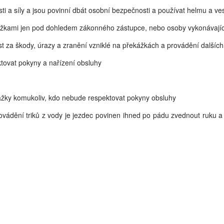
i a síly a jsou povinní dbát osobní bezpečnosti a používat helmu a ve
žkami jen pod dohledem zákonného zástupce, nebo osoby vykonávající na
za škody, úrazy a zranění vzniklé na překážkách a provádění dalších 
ktovat pokyny a nařízení obsluhy
ážky komukoliv, kdo nebude respektovat pokyny obsluhy
vádění triků z vody je jezdec povinen ihned po pádu zvednout ruku a 