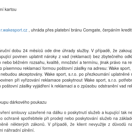
ní kartou
u
r.wakesport.cz
, uhráda přes platební bránu Comgate, čerpáním kred
záruční dobu 24 měsíců ode dne úhrady služby. V případě, že zakou
kupující povinen uplatnit nároky z vad (reklamaci) bez zbytečného odkl
ebo běžném rozsahu, kvalitě, množství a termínu, jinak právo na re
o písemnou reklamací formou poštovní zásilky na adresu: Wake sport, 
dy nebudou akceptovány. Wake sport, s.r.o. po přezkoumání uplatněné
povinen při vyřizování reklamace poskytnout Wake sport, s.r.o. potře
m poštovní zásilky vyjádření k reklamaci a o způsobu odstranění vad 
ákupu dárkového poukazu
ní smlouvy uzavřené na dálku o poskytnutí služeb a kupující tak ne
 o ochraně spotřebitele při prodeji nebo poskytování služeb na zák
ěně některých zákonů. V případě, že klient nevyužije z důvodů na
ni náhradní plnění.