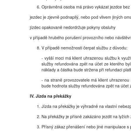
Oprávněná osoba má právo vykázat jezdce bez 
jezdec je zjevně podnapilý, nebo pod vlivem jiných o
jízdec opakovaně nedordržuje pokyny obsluhy
v případě hrubého porušení provozního nebo návštěv
V případě nemožnosti čerpat službu z důvodu:
- vyšší moci má klient uhrazenou službu k využ
služby refundována zpět na účet ze kterého byl
náklady a částka bude stržena při refundaci plat
- na straně provozovatele má klient uhrazenou 
bude hodnota služby refundována zpět na účet 
IV. Jízda na překážky
Jízda na překážky je výhradně na vlastní nebez
Na překážky je přísně zakázáno jezdit na lyžích
Přísný zákaz přenášení nebo jiné manipulace s p