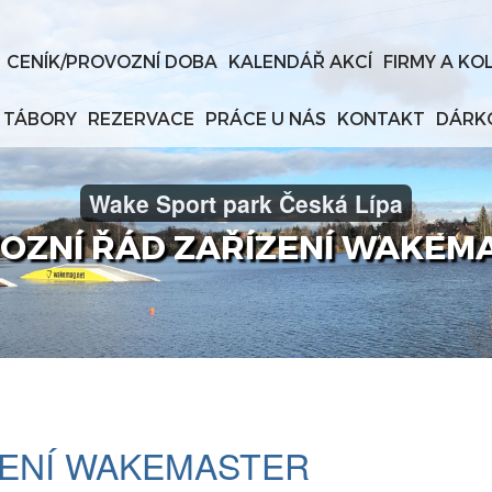
CENÍK/PROVOZNÍ DOBA
KALENDÁŘ AKCÍ
FIRMY A KO
 TÁBORY
REZERVACE
PRÁCE U NÁS
KONTAKT
DÁRK
Wake Sport park Česká Lípa
OZNÍ ŘÁD ZAŘÍZENÍ WAKEM
ZENÍ WAKEMASTER