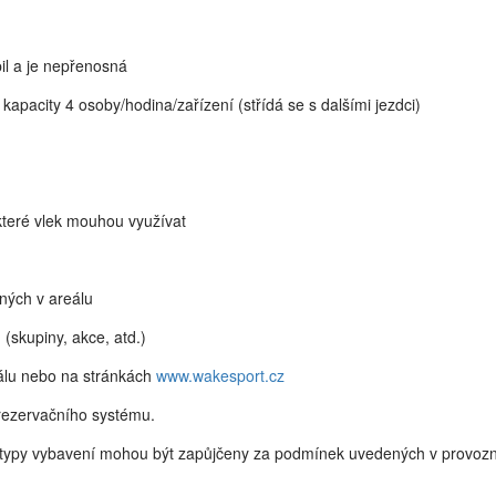
il a je nepřenosná
kapacity 4 osoby/hodina/zařízení (střídá se s dalšími jezdci)
které vlek mouhou využívat
pných v areálu
 (skupiny, akce, atd.)
álu nebo na stránkách
www.wakesport.cz
 rezervačního systému.
lší typy vybavení mohou být zapůjčeny za podmínek uvedených v provoz