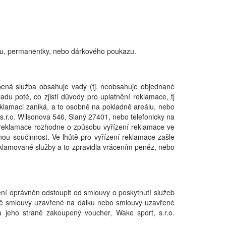
itu, permanentky, nebo dárkového poukazu.
pená služba obsahuje vady (tj. neobsahuje objednané
adu poté, co zjistí důvody pro uplatnění reklamace, tj
klamaci zaniká, a to osobně na pokladně areálu, nebo
s.r.o. Wilsonova 546, Slaný 27401, nebo telefonicky na
 reklamace rozhodne o způsobu vyřízení reklamace ve
bnou součinnost. Ve lhůtě pro vyřízení reklamace zašle
reklamované služby a to zpravidla vrácením peněz, nebo
ní oprávněn odstoupit od smlouvy o poskytnutí služeb
ladě smlouvy uzavřené na dálku nebo smlouvy uzavřené
 jeho straně zakoupený voucher, Wake sport, s.r.o.