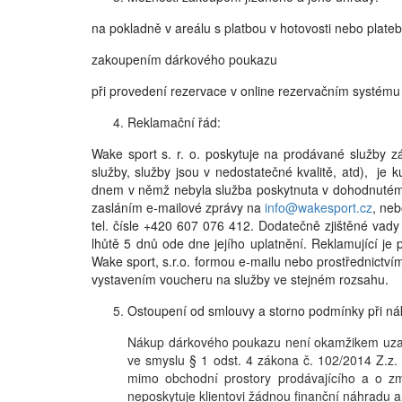
na pokladně v areálu s platbou v hotovosti nebo plateb
zakoupením dárkového poukazu
při provedení rezervace v online rezervačním systém
Reklamační řád:
Wake sport s. r. o. poskytuje na prodávané služby 
služby, služby jsou v nedostatečné kvalitě, atd), je 
dnem v němž nebyla služba poskytnuta v dohodnutém n
zasláním e-mailové zprávy na
info@wakesport.cz
, neb
tel. čísle +420 607 076 412. Dodatečně zjištěné va
lhůtě 5 dnů ode dne jejího uplatnění. Reklamující je 
Wake sport, s.r.o. formou e-mailu nebo prostřednictví
vystavením voucheru na služby ve stejném rozsahu.
Ostoupení od smlouvy a storno podmínky při n
Nákup dárkového poukazu není okamžikem uzavře
ve smyslu § 1 odst. 4 zákona č. 102/2014 Z.z.
mimo obchodní prostory prodávajícího a o zm
neposkytuje klientovi žádnou finanční náhradu a