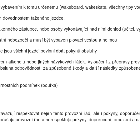
 vybavením k tomu určenému (wakeboard, wakeskate, všechny tipy vodní
ním dovednostem taženého jezdce.
zákonného zástupce, nebo osoby vykonávající nad nimi dohled (učitel, vy
astní nebezpečí a musí být vybaven plovací vestou a helmou
e jsou všichni jezdci povinni dbát pokynů obsluhy
vlivem alkoholu nebo jiných návykových látek. Vyloučení z přepravy pr
i obsluha odpovědnost za způsobené škody a další následky způsoben
trnostních podmínek (bouřka)
vazují respektovat nejen tento provozní řád, ale i pokyny, doporučen
 porušuje provozní řád a nerespektuje pokyny, doporučení, omezení a na