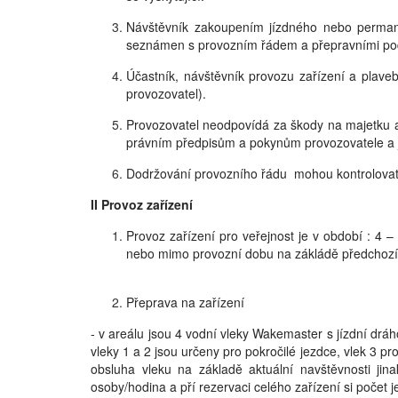
Návštěvník zakoupením jízdného nebo permane
seznámen s provozním řádem a přepravními pod
Účastník, návštěvník provozu zařízení a plaveb
provozovatel).
Provozovatel neodpovídá za škody na majetku a
právním předpisům a pokynům provozovatele a 
Dodržování provozního řádu mohou kontrolovat
II Provoz zařízení
Provoz zařízení pro veřejnost je v období : 4 
nebo mimo provozní dobu na zákládě předchozí
Přeprava na zařízení
- v areálu jsou 4 vodní vleky Wakemaster s jízdní dr
vleky 1 a 2 jsou určeny pro pokročilé jezdce, vlek 3 pr
obsluha vleku na základě aktuální navštěvnosti jina
osoby/hodina a pří rezervaci celého zařízení si počet j