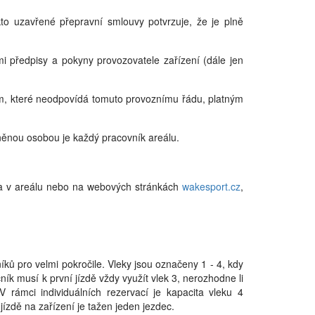
o uzavřené přepravní smlouvy potvrzuje, že je plně
mi předpisy a pokyny provozovatele zařízení (dále jen
m, které neodpovídá tomuto provoznímu řádu, platným
ěnou osobou je každý pracovník areálu.
šena v areálu nebo na webových stránkách
wakesport.cz
,
ů pro velmi pokročile. Vleky jsou označeny 1 - 4, kdy
ník musí k první jízdě vždy využít vlek 3, nerozhodne li
V rámci individuálních rezervací je kapacita vleku 4
jízdě na zařízení je tažen jeden jezdec.