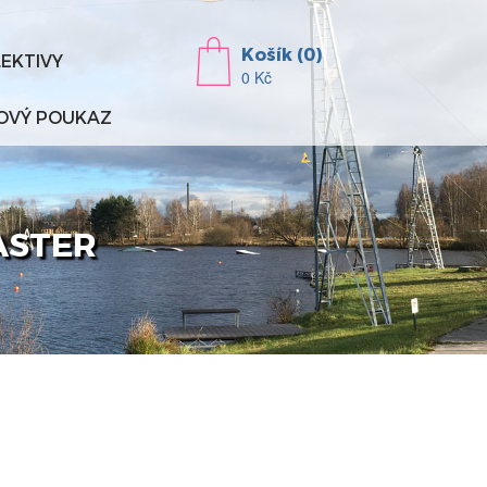
Košík (0)
LEKTIVY
0 Kč
OVÝ POUKAZ
ASTER