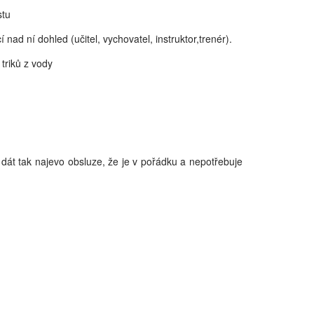
stu
d ní dohled (učitel, vychovatel, instruktor,trenér).
triků z vody
dát tak najevo obsluze, že je v pořádku a nepotřebuje