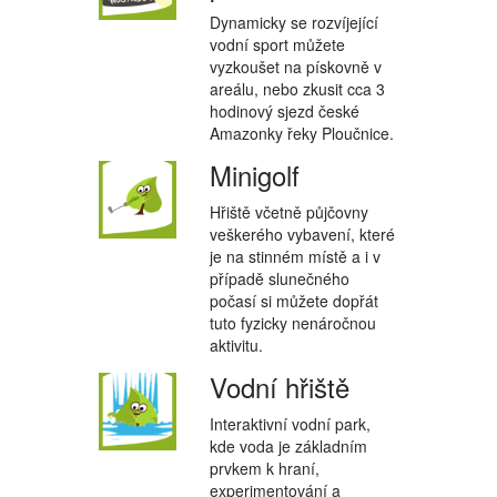
Dynamicky se rozvíjející
vodní sport můžete
vyzkoušet na pískovně v
areálu, nebo zkusit cca 3
hodinový sjezd české
Amazonky řeky Ploučnice.
Minigolf
Hřiště včetně půjčovny
veškerého vybavení, které
je na stinném místě a i v
případě slunečného
počasí si můžete dopřát
tuto fyzicky nenáročnou
aktivitu.
Vodní hřiště
Interaktivní vodní park,
kde voda je základním
prvkem k hraní,
experimentování a