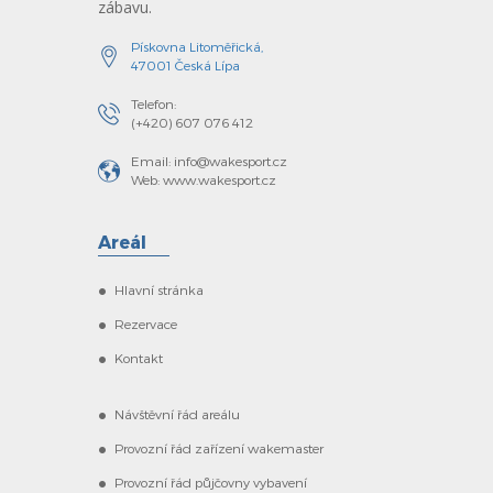
zábavu.
Pískovna Litoměřická,
47001 Česká Lípa
Telefon:
(+420) 607 076 412
Email: info@wakesport.cz
Web: www.wakesport.cz
Areál
Hlavní stránka
Rezervace
Kontakt
Návštěvní řád areálu
Provozní řád zařízení wakemaster
Provozní řád půjčovny vybavení