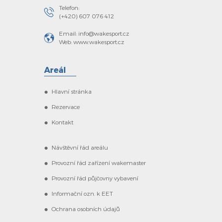
Telefon:
(+420) 607 076 412
Email: info@wakesport.cz
Web: www.wakesport.cz
Areál
Hlavní stránka
Rezervace
Kontakt
Návštěvní řád areálu
Provozní řád zařízení wakemaster
Provozní řád půjčovny vybavení
Informační ozn. k EET
Ochrana osobních údajů